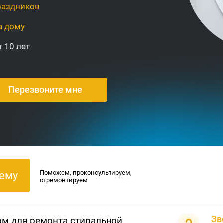
раздников
а дому
 10 лет
Поможем, проконсультируем,
ему
отремонтируем
Зв
ом для ремонта стиральной