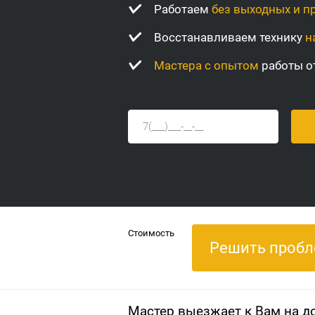
Работаем
без выходных и п
Восстанавливаем технику
н
Мастера с опытом
работы от
Стоимость
Решить пробл
Мастер выезжает к Вам на д