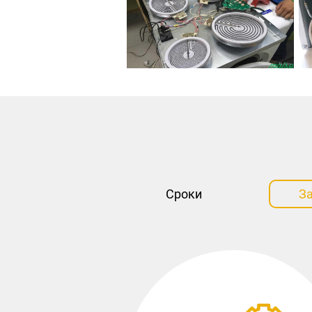
Сроки
З